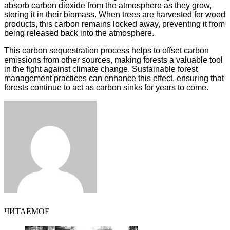
absorb carbon dioxide from the atmosphere as they grow,
storing it in their biomass. When trees are harvested for wood
products, this carbon remains locked away, preventing it from
being released back into the atmosphere.
This carbon sequestration process helps to offset carbon
emissions from other sources, making forests a valuable tool
in the fight against climate change. Sustainable forest
management practices can enhance this effect, ensuring that
forests continue to act as carbon sinks for years to come.
Facebook
Twitter
LinkedIn
Tumblr
Pinterest
Reddit
VKontakte
Odnoklassniki
Skype
WhatsApp
Telegram
Viber
Share
Print
via
Email
ЧИТАЕМОЕ