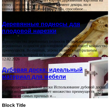
Преимущества деревянных картин Деревянные картины на
стену – это не только стильный элемент декора, но и
уникальное произведение искусства, способное…
15.02.2026
Деревянные подносы для
плодовой нарезки
Преимущества деревянных подносов Использование
деревянных подносов для плодовой нарезки имеет множество
преимуществ. Во-первых, дерево является натуральным
материалом, который не взаимодействует…
12.02.2026
Дубовая доска: идеальный
материал для мебели
Преимущества дубовой доски Использование дубовой доски
в производстве мебели имеет множество преимуществ. Дуб —
это один из самых прочных и…
Block Title