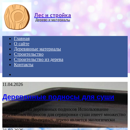
Menu
Лес и стройка
Дерево и материалы
Главная
О сайте
Деревянные материалы
Строительство
Строительство из дерева
Контакты
Search
for
11.04.2026
Деревянные подносы для суши
Преимущества деревянных подносов Использование
деревянных подносов для сервировки суши имеет множество
преимуществ. Во-первых, дерево является экологически
чистым материалом, который приятен…