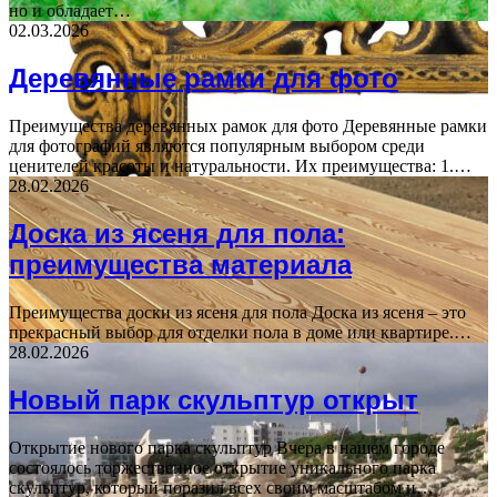
но и обладает…
02.03.2026
Деревянные рамки для фото
Преимущества деревянных рамок для фото Деревянные рамки
для фотографий являются популярным выбором среди
ценителей красоты и натуральности. Их преимущества: 1.…
28.02.2026
Доска из ясеня для пола:
преимущества материала
Преимущества доски из ясеня для пола Доска из ясеня – это
прекрасный выбор для отделки пола в доме или квартире.…
28.02.2026
Новый парк скульптур открыт
Открытие нового парка скульптур Вчера в нашем городе
состоялось торжественное открытие уникального парка
скульптур, который поразил всех своим масштабом и…