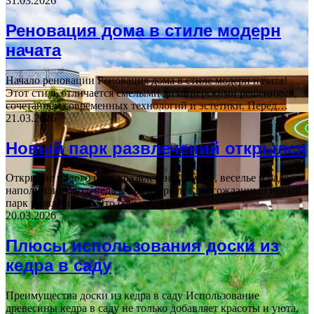
31.03.2026
Реновация дома в стиле модерн
начата
Начало реновации Реновация дома в стиле модерн начата!
Этот стиль отличается смелыми дизайнерскими решениями,
сочетанием современных технологий и эстетики. Перед…
21.03.2026
Новый парк развлечений открылся
Открытие нового парка развлечений Суета, веселье и радость
наполнили город, ведь вчера открылся долгожданный новый
парк развлечений. Это событие стало…
20.03.2026
Плюсы использования доски из
кедра в саду
Преимущества доски из кедра в саду Использование
древесины кедра в саду не только добавляет красоты и уюта,