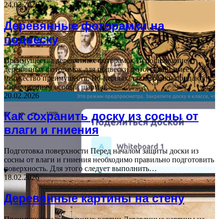
24.02.2026
Деревянные фоторамки на
подвеску
Преимущества деревянных фоторамок Использование
деревянных фоторамок для подвески фотографий имеет
множество преимуществ. Во-первых, такие рамки придают
изображениям особый шарм и…
20.02.2026
Как сохранить доску из сосны от
влаги и гниения
Подготовка поверхности Перед началом защиты доски из
сосны от влаги и гниения необходимо правильно подготовить
поверхность. Для этого следует выполнить…
18.02.2026
Деревянные картины на стену