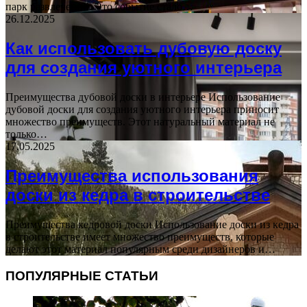
парк развлечений. Это событие стало…
26.12.2025
Как использовать дубовую доску
для создания уютного интерьера
Преимущества дубовой доски в интерьере Использование
дубовой доски для создания уютного интерьера приносит
множество преимуществ. Этот натуральный материал не
только…
17.05.2025
Преимущества использования
доски из кедра в строительстве
Преимущества кедровой доски Использование доски из кедра
в строительстве имеет множество преимуществ, которые
делают этот материал популярным среди дизайнеров и…
ПОПУЛЯРНЫЕ СТАТЬИ