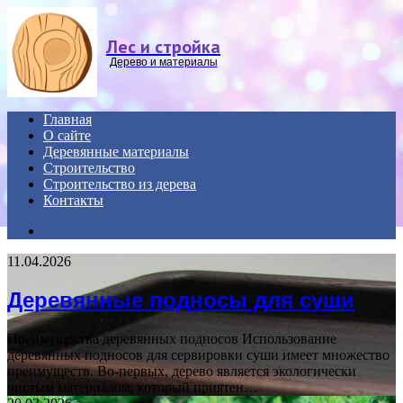
Menu
Лес и стройка
Дерево и материалы
Главная
О сайте
Деревянные материалы
Строительство
Строительство из дерева
Контакты
Search
for
11.04.2026
Деревянные подносы для суши
Преимущества деревянных подносов Использование
деревянных подносов для сервировки суши имеет множество
преимуществ. Во-первых, дерево является экологически
чистым материалом, который приятен…