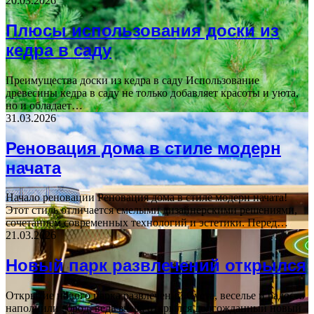
20.03.2026
Плюсы использования доски из
кедра в саду
Преимущества доски из кедра в саду Использование
древесины кедра в саду не только добавляет красоты и уюта,
но и обладает…
31.03.2026
Реновация дома в стиле модерн
начата
Начало реновации Реновация дома в стиле модерн начата!
Этот стиль отличается смелыми дизайнерскими решениями,
сочетанием современных технологий и эстетики. Перед…
21.03.2026
Новый парк развлечений открылся
Открытие нового парка развлечений Суета, веселье и радость
наполнили город, ведь вчера открылся долгожданный новый