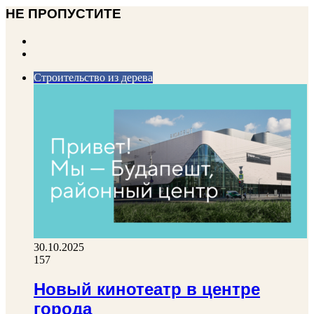
НЕ ПРОПУСТИТЕ
Previous
page
Next
page
Строительство из дерева
30.10.2025
157
Новый кинотеатр в центре
города