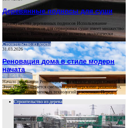
Деревянные подносы для суши
Преимущества деревянных подносов Использование
деревянных подносов для сервировки суши имеет множество
преимуществ. Во-первых, дерево является экологически
чистым материалом, который приятен…
Строительство из дерева
31.03.2026
Реновация дома в стиле модерн
начата
Начало реновации Реновация дома в стиле модерн начата!
Этот стиль отличается смелыми дизайнерскими решениями,
сочетанием современных технологий и эстетики. Перед…
Строительство из дерева