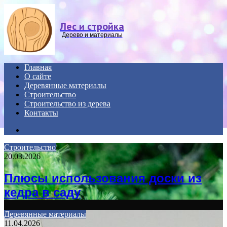
Menu
Лес и стройка
Дерево и материалы
Главная
О сайте
Деревянные материалы
Строительство
Строительство из дерева
Контакты
Search
for
Строительство
20.03.2026
Плюсы использования доски из
кедра в саду
Деревянные материалы
11.04.2026