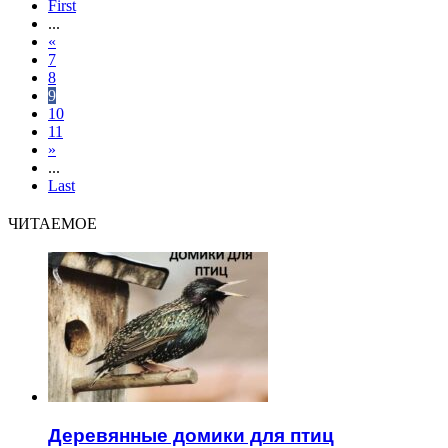
First
...
«
7
8
9
10
11
»
...
Last
ЧИТАЕМОЕ
Деревянные домики для птиц