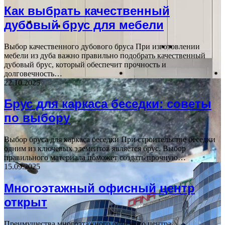
Как выбрать качественный
дубовый брус для мебели
Выбор качественного дубового бруса При изготовлении
мебели из дуба важно правильно подобрать качественный
дубовый брус, который обеспечит прочность и
долговечность…
22.10.2025
Брус для каркаса беседки: советы
по выбору
Выбор бруса для каркаса беседки При строительстве беседки
одним из ключевых элементов является брус. Выбор
правильного материала поможет создать прочную…
15.09.2025
Многоэтажный офисный центр
открыт
Преимущества многоэтажного офисного центра