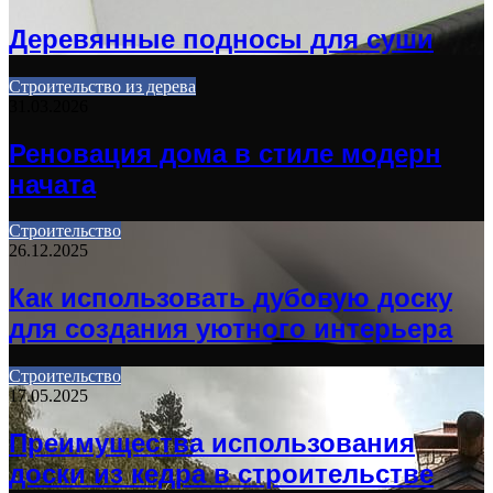
Деревянные подносы для суши
Строительство из дерева
31.03.2026
Реновация дома в стиле модерн
начата
Строительство
26.12.2025
Как использовать дубовую доску
для создания уютного интерьера
Строительство
17.05.2025
Преимущества использования
доски из кедра в строительстве