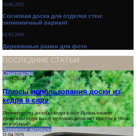
10.06.2025
Сосновая доска для отделки стен:
экономичный вариант
02.03.2026
Деревянные рамки для фото
ПОСЛЕДНИЕ СТАТЬИ
Строительство
20.03.2026
Плюсы использования доски из
кедра в саду
Преимущества доски из кедра в саду Использование
древесины кедра в саду не только добавляет красоты и уюта,
но и обладает…
Деревянные материалы
11.04.2026