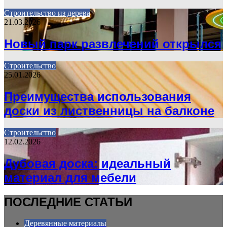
Строительство из дерева
21.03.2026
Новый парк развлечений открылся
Строительство
25.01.2026
Преимущества использования
доски из лиственницы на балконе
Строительство
12.02.2026
Дубовая доска: идеальный
материал для мебели
ПОСЛЕДНИЕ СТАТЬИ
Деревянные материалы