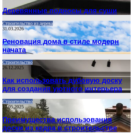
Деревянные подносы для суши
Строительство из дерева
31.03.2026
Реновация дома в стиле модерн
начата
Строительство
26.12.2025
Как использовать дубовую доску
для создания уютного интерьера
Строительство
17.05.2025
Преимущества использования
доски из кедра в строительстве