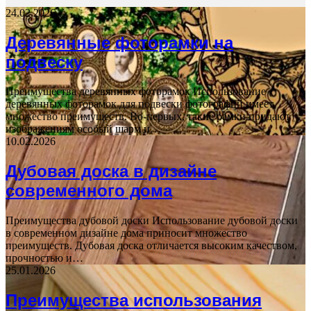
24.02.2026
Деревянные фоторамки на
подвеску
Преимущества деревянных фоторамок Использование
деревянных фоторамок для подвески фотографий имеет
множество преимуществ. Во-первых, такие рамки придают
изображениям особый шарм и…
10.02.2026
Дубовая доска в дизайне
современного дома
Преимущества дубовой доски Использование дубовой доски
в современном дизайне дома приносит множество
преимуществ. Дубовая доска отличается высоким качеством,
прочностью и…
25.01.2026
Преимущества использования