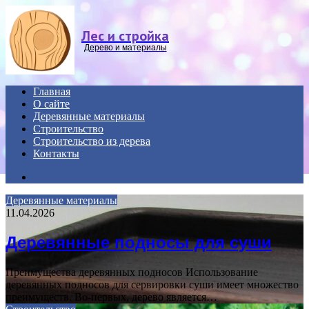
Menu
Лес и стройка
Дерево и материалы
Главная
О сайте
Деревянные материалы
Строительство
Строительство из дерева
Контакты
Search
for
Деревянные материалы
11.04.2026
Деревянные подносы для суши
Преимущества деревянных подносов Использование
деревянных подносов для сервировки суши имеет множество
преимуществ. Во-первых, дерево является…