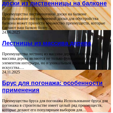
доски из лиственницы на балконе
Преимущества лиственничной доски на балконе
Использование лиственничной доски для обустройства
балкона может принести множество преимуществ, которые
сделают ваш балкон более…
24.06.2025
Лестницы из массива дерева
Преимущества лестниц из массива дерева Лестницы из
массива дерева являются не только функциональным
элементом интерьера, но и уникальным произведением
искусства.…
24.11.2025
Брус для погонажа: особенности
применения
Преимущества бруса для погонажа Использование бруса для
погонажа в строительстве имеет целый ряд преимуществ,
которые делают его популярным выбором для…