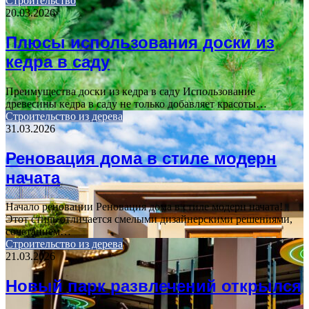
Строительство
20.03.2026
Плюсы использования доски из
кедра в саду
Преимущества доски из кедра в саду Использование
древесины кедра в саду не только добавляет красоты…
Строительство из дерева
31.03.2026
Реновация дома в стиле модерн
начата
Начало реновации Реновация дома в стиле модерн начата!
Этот стиль отличается смелыми дизайнерскими решениями,
сочетанием…
Строительство из дерева
21.03.2026
Новый парк развлечений открылся