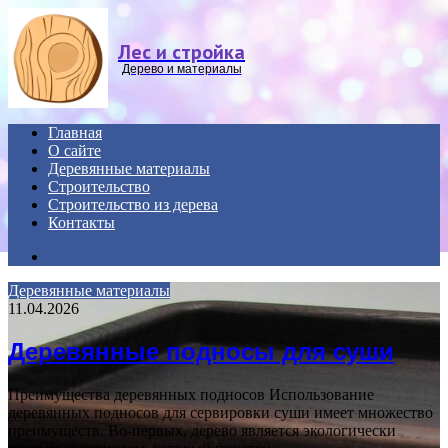
Menu
Лес и стройка
Дерево и материалы
Главная
О сайте
Деревянные материалы
Строительство
Строительство из дерева
Контакты
Search
for
Деревянные материалы
11.04.2026
Деревянные подносы для суши
Преимущества деревянных подносов Использование
деревянных подносов для сервировки суши имеет множество
преимуществ. Во-первых, дерево является экологически