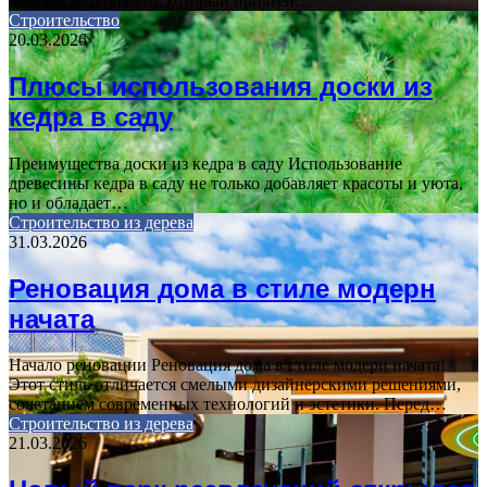
чистым материалом, который приятен…
Строительство
20.03.2026
Плюсы использования доски из
кедра в саду
Преимущества доски из кедра в саду Использование
древесины кедра в саду не только добавляет красоты и уюта,
но и обладает…
Строительство из дерева
31.03.2026
Реновация дома в стиле модерн
начата
Начало реновации Реновация дома в стиле модерн начата!
Этот стиль отличается смелыми дизайнерскими решениями,
сочетанием современных технологий и эстетики. Перед…
Строительство из дерева
21.03.2026