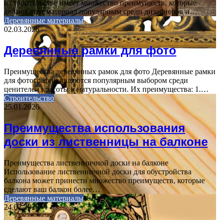
в строительстве имеет множество преимуществ, которые
делают этот материал популярным среди дизайнеров и…
Деревянные материалы
02.03.2026
Деревянные рамки для фото
Преимущества деревянных рамок для фото Деревянные рамки
для фотографий являются популярным выбором среди
ценителей красоты и натуральности. Их преимущества: 1.…
Строительство
25.01.2026
Преимущества использования
доски из лиственницы на балконе
Преимущества лиственничной доски на балконе
Использование лиственничной доски для обустройства
балкона может принести множество преимуществ, которые
сделают ваш балкон более…
Деревянные материалы
24.02.2026