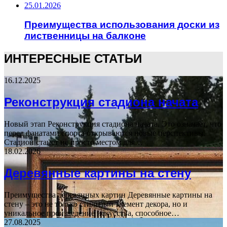
25.01.2026
Преимущества использования доски из
лиственницы на балконе
ИНТЕРЕСНЫЕ СТАТЬИ
16.12.2025
Реконструкция стадиона начата
Новый этап Реконструкция стадиона начата. Это означает, что
перед фанатами спорта открываются новые перспективы.
Стадион станет не просто местом для…
18.02.2026
Деревянные картины на стену
Преимущества деревянных картин Деревянные картины на
стену – это не только стильный элемент декора, но и
уникальное произведение искусства, способное…
27.08.2025