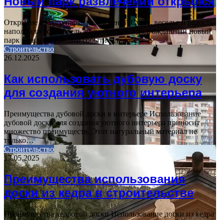
Новый парк развлечений открылся
Открытие нового парка развлечений Суета, веселье и радость
наполнили город, ведь вчера открылся долгожданный новый
парк развлечений. Это событие стало…
Строительство
26.12.2025
Как использовать дубовую доску
для создания уютного интерьера
Преимущества дубовой доски в интерьере Использование
дубовой доски для создания уютного интерьера приносит
множество преимуществ. Этот натуральный материал не
только…
Строительство
17.05.2025
Преимущества использования
доски из кедра в строительстве
Преимущества кедровой доски Использование доски из кедра