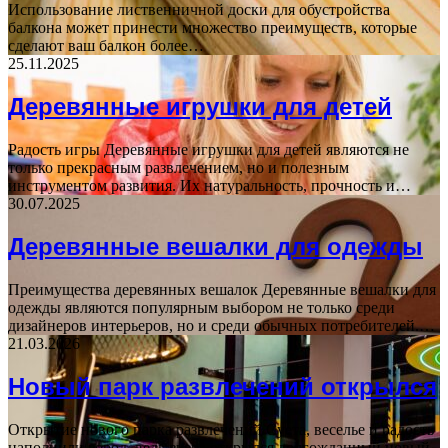
Использование лиственничной доски для обустройства
балкона может принести множество преимуществ, которые
сделают ваш балкон более…
25.11.2025
Деревянные игрушки для детей
Радость игры Деревянные игрушки для детей являются не
только прекрасным развлечением, но и полезным
инструментом развития. Их натуральность, прочность и…
30.07.2025
Деревянные вешалки для одежды
Преимущества деревянных вешалок Деревянные вешалки для
одежды являются популярным выбором не только среди
дизайнеров интерьеров, но и среди обычных потребителей.…
21.03.2026
Новый парк развлечений открылся
Открытие нового парка развлечений Суета, веселье и радость
наполнили город, ведь вчера открылся долгожданный новый