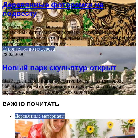
Деревянные фоторамки на
подвеску
Преимущества деревянных фоторамок Использование
деревянных фоторамок для подвески фотографий имеет
множество преимуществ. Во-первых, такие рамки придают
изображениям особый шарм и…
Строительство из дерева
28.02.2026
Новый парк скульптур открыт
Открытие нового парка скульптур Вчера в нашем городе
состоялось торжественное открытие уникального парка
скульптур, который поразил всех своим масштабом и…
ВАЖНО ПОЧИТАТЬ
Деревянные материалы