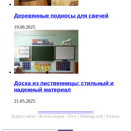
Деревянные подносы для свечей
19.09.2025
Доска из лиственницы: стильный и
надежный материал
21.05.2025
Facebook
Twitter
WhatsApp
Telegram
--------------------------------------
Карта сайта |
Фотогалерея |
Теги |
Sitemap.xml |
Разное