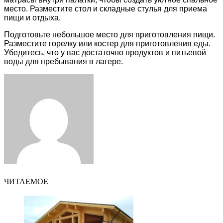
место. Разместите стол и складные стулья для приема
пищи и отдыха.
Подготовьте небольшое место для приготовления пищи.
Разместите горелку или костер для приготовления еды.
Убедитесь, что у вас достаточно продуктов и питьевой
воды для пребывания в лагере.
Facebook
Twitter
LinkedIn
Tumblr
Pinterest
Reddit
VKontakte
Odnoklassniki
Skype
WhatsApp
Telegram
Viber
Share
Print
via
Email
ЧИТАЕМОЕ