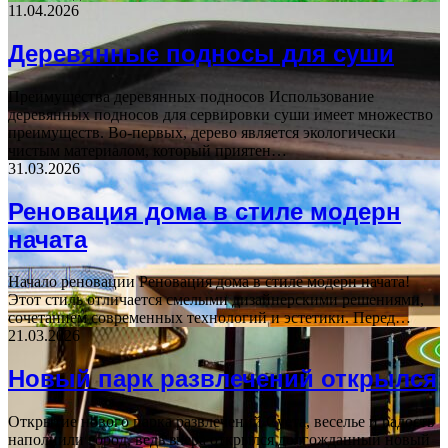
11.04.2026
Деревянные подносы для суши
Преимущества деревянных подносов Использование
деревянных подносов для сервировки суши имеет множество
преимуществ. Во-первых, дерево является экологически
чистым материалом, который приятен…
31.03.2026
Реновация дома в стиле модерн
начата
Начало реновации Реновация дома в стиле модерн начата!
Этот стиль отличается смелыми дизайнерскими решениями,
сочетанием современных технологий и эстетики. Перед…
21.03.2026
Новый парк развлечений открылся
Открытие нового парка развлечений Суета, веселье и радость
наполнили город, ведь вчера открылся долгожданный новый