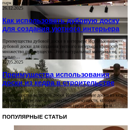
парк развлечений. Это событие стало…
26.12.2025
Как использовать дубовую доску
для создания уютного интерьера
Преимущества дубовой доски в интерьере Использование
дубовой доски для создания уютного интерьера приносит
множество преимуществ. Этот натуральный материал не
только…
17.05.2025
Преимущества использования
доски из кедра в строительстве
Преимущества кедровой доски Использование доски из кедра
в строительстве имеет множество преимуществ, которые
делают этот материал популярным среди дизайнеров и…
ПОПУЛЯРНЫЕ СТАТЬИ