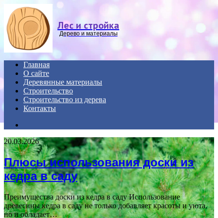
Menu
Лес и стройка
Дерево и материалы
Главная
О сайте
Деревянные материалы
Строительство
Строительство из дерева
Контакты
Search
for
20.03.2026
Плюсы использования доски из
кедра в саду
Преимущества доски из кедра в саду Использование
древесины кедра в саду не только добавляет красоты и уюта,
но и обладает…