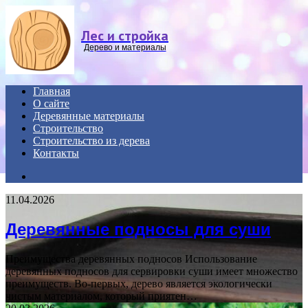
Menu
Лес и стройка
Дерево и материалы
Главная
О сайте
Деревянные материалы
Строительство
Строительство из дерева
Контакты
Search
for
11.04.2026
Деревянные подносы для суши
Преимущества деревянных подносов Использование
деревянных подносов для сервировки суши имеет множество
преимуществ. Во-первых, дерево является экологически
чистым материалом, который приятен…