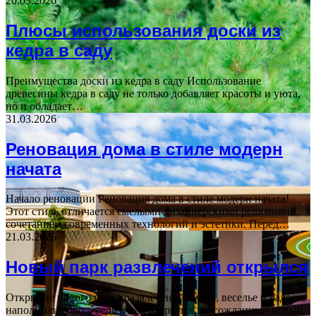
20.03.2026
Плюсы использования доски из
кедра в саду
Преимущества доски из кедра в саду Использование
древесины кедра в саду не только добавляет красоты и уюта,
но и обладает…
31.03.2026
Реновация дома в стиле модерн
начата
Начало реновации Реновация дома в стиле модерн начата!
Этот стиль отличается смелыми дизайнерскими решениями,
сочетанием современных технологий и эстетики. Перед…
21.03.2026
Новый парк развлечений открылся
Открытие нового парка развлечений Суета, веселье и радость
наполнили город, ведь вчера открылся долгожданный новый