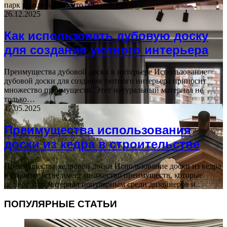
парк развлечений. Это событие стало…
26.12.2025
Как использовать дубовую доску
для создания уютного интерьера
Преимущества дубовой доски в интерьере Использование
дубовой доски для создания уютного интерьера приносит
множество преимуществ. Этот натуральный материал не
только…
17.05.2025
Преимущества использования
доски из кедра в строительстве
Преимущества кедровой доски Использование доски из кедра
в строительстве имеет множество преимуществ, которые
делают этот материал популярным среди дизайнеров и…
ПОПУЛЯРНЫЕ СТАТЬИ