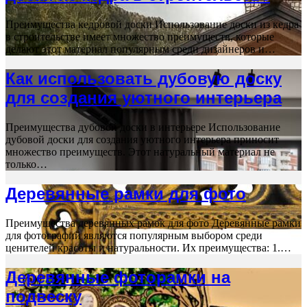
Преимущества кедровой доски Использование доски из кедра
в строительстве имеет множество преимуществ, которые
делают этот материал популярным среди дизайнеров и…
Как использовать дубовую доску
для создания уютного интерьера
Преимущества дубовой доски в интерьере Использование
дубовой доски для создания уютного интерьера приносит
множество преимуществ. Этот натуральный материал не
только…
Деревянные рамки для фото
Преимущества деревянных рамок для фото Деревянные рамки
для фотографий являются популярным выбором среди
ценителей красоты и натуральности. Их преимущества: 1.…
Деревянные фоторамки на
подвеску