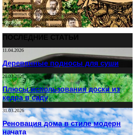
Преимущества деревянных фоторамок Использование
деревянных фоторамок для подвески фотографий имеет
множество преимуществ. Во-первых, такие рамки придают
изображениям особый шарм и…
ПОСЛЕДНИЕ СТАТЬИ
11.04.2026
Деревянные подносы для суши
20.03.2026
Плюсы использования доски из
кедра в саду
31.03.2026
Реновация дома в стиле модерн
начата