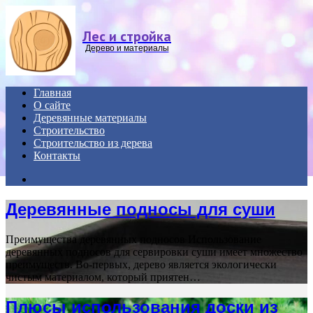
Menu
Лес и стройка
Дерево и материалы
Главная
О сайте
Деревянные материалы
Строительство
Строительство из дерева
Контакты
Search
for
Деревянные подносы для суши
Преимущества деревянных подносов Использование
деревянных подносов для сервировки суши имеет множество
преимуществ. Во-первых, дерево является экологически
чистым материалом, который приятен…
Плюсы использования доски из