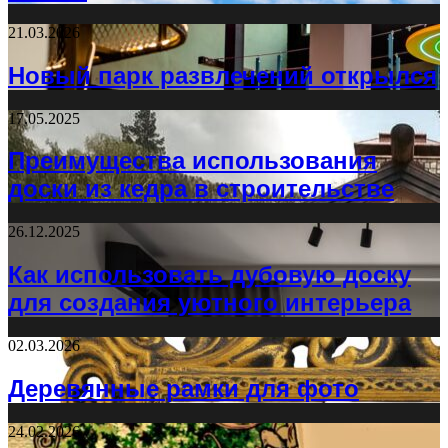
21.03.2026
Новый парк развлечений открылся
17.05.2025
Преимущества использования
доски из кедра в строительстве
26.12.2025
Как использовать дубовую доску
для создания уютного интерьера
02.03.2026
Деревянные рамки для фото
24.02.2026