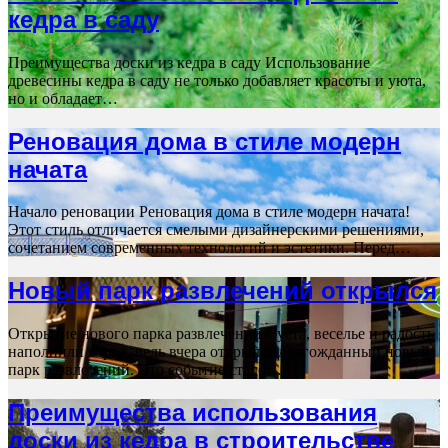
кедра в саду
Преимущества доски из кедра в саду Использование
древесины кедра в саду не только добавляет красоты и уюта,
но и обладает…
Реновация дома в стиле модерн
начата
Начало реновации Реновация дома в стиле модерн начата!
Этот стиль отличается смелыми дизайнерскими решениями,
сочетанием современных технологий и эстетики. Перед…
Новый парк развлечений открылся
Открытие нового парка развлечений Суета, веселье и радость
наполнили город, ведь вчера открылся долгожданный новый
парк развлечений. Это событие стало…
Преимущества использования
доски из кедра в строительстве