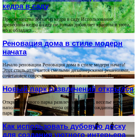
кедра в саду
Преимущества доски из кедра в саду Использование
древесины кедра в саду не только добавляет красоты и уюта,
но и обладает…
Реновация дома в стиле модерн
начата
Начало реновации Реновация дома в стиле модерн начата!
Этот стиль отличается смелыми дизайнерскими решениями,
сочетанием современных технологий и эстетики. Перед…
Новый парк развлечений открылся
Открытие нового парка развлечений Суета, веселье и радость
наполнили город, ведь вчера открылся долгожданный новый
парк развлечений. Это событие стало…
Как использовать дубовую доску
для создания уютного интерьера