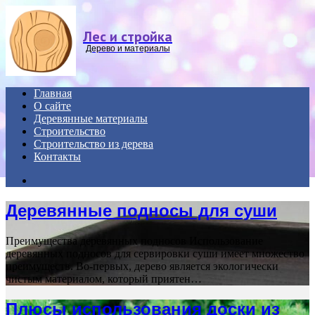
Menu
Лес и стройка
Дерево и материалы
Главная
О сайте
Деревянные материалы
Строительство
Строительство из дерева
Контакты
Search
for
Деревянные подносы для суши
Преимущества деревянных подносов Использование
деревянных подносов для сервировки суши имеет множество
преимуществ. Во-первых, дерево является экологически
чистым материалом, который приятен…
Плюсы использования доски из