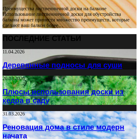
Преимущества лиственничной доски на балконе
Использование лиственничной доски для обустройства
балкона может принести множество преимуществ, которые
сделают ваш балкон более…
ПОСЛЕДНИЕ СТАТЬИ
11.04.2026
Деревянные подносы для суши
20.03.2026
Плюсы использования доски из
кедра в саду
31.03.2026
Реновация дома в стиле модерн
начата