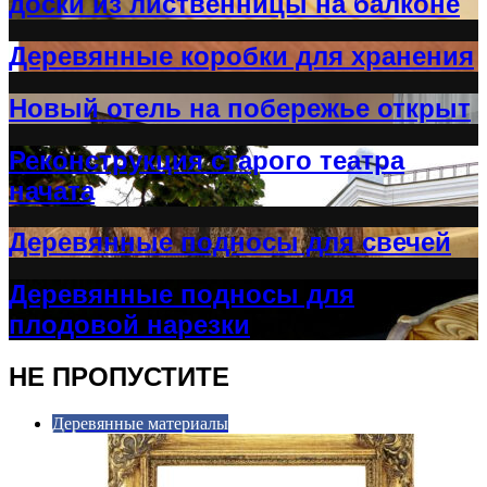
доски из лиственницы на балконе
Деревянные коробки для хранения
Новый отель на побережье открыт
Реконструкция старого театра
начата
Деревянные подносы для свечей
Деревянные подносы для
плодовой нарезки
НЕ ПРОПУСТИТЕ
Деревянные материалы