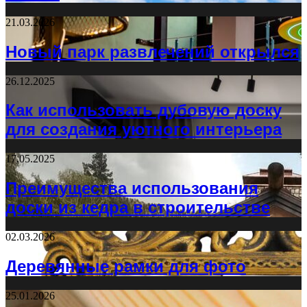
21.03.2026
Новый парк развлечений открылся
26.12.2025
Как использовать дубовую доску
для создания уютного интерьера
17.05.2025
Преимущества использования
доски из кедра в строительстве
02.03.2026
Деревянные рамки для фото
25.01.2026