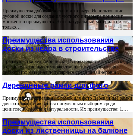
Преимущества дубовой доски в интерьере Использование
дубовой доски для создания уютного интерьера приносит
множество преимуществ. Этот натуральный материал не
только…
Преимущества использования
доски из кедра в строительстве
Преимущества кедровой доски Использование доски из кедра
в строительстве имеет множество преимуществ, которые
делают этот материал популярным среди дизайнеров и…
Деревянные рамки для фото
Преимущества деревянных рамок для фото Деревянные рамки
для фотографий являются популярным выбором среди
ценителей красоты и натуральности. Их преимущества: 1.…
Преимущества использования
доски из лиственницы на балконе