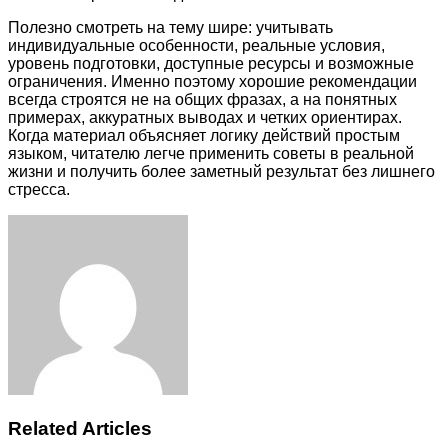
Полезно смотреть на тему шире: учитывать
индивидуальные особенности, реальные условия,
уровень подготовки, доступные ресурсы и возможные
ограничения. Именно поэтому хорошие рекомендации
всегда строятся не на общих фразах, а на понятных
примерах, аккуратных выводах и четких ориентирах.
Когда материал объясняет логику действий простым
языком, читателю легче применить советы в реальной
жизни и получить более заметный результат без лишнего
стресса.
Facebook
Twitter
LinkedIn
Tumblr
Pinterest
Reddit
VKontakte
Odnoklassniki
Skype
WhatsApp
Telegram
Viber
Share
Print
via
Email
Related Articles