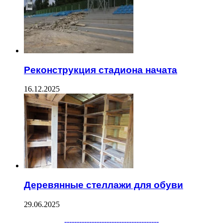
Реконструкция стадиона начата
16.12.2025
Деревянные стеллажи для обуви
29.06.2025
Facebook
Twitter
WhatsApp
Telegram
--------------------------------------