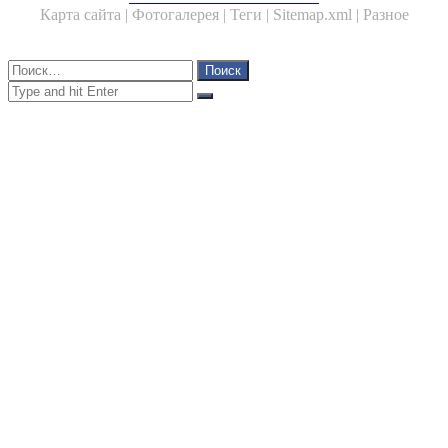
Карта сайта |
Фотогалерея |
Теги |
Sitemap.xml |
Разное
Close
Найти:
Close
Search
for