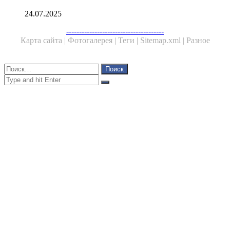
24.07.2025
Facebook
Twitter
WhatsApp
Telegram
--------------------------------------
Карта сайта |
Фотогалерея |
Теги |
Sitemap.xml |
Разное
Close
Найти:
Close
Search
for