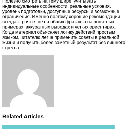
Полезно смотреть на тему шире: учитывать
индивидуальные особенности, реальные условия,
уровень подготовки, доступные ресурсы и возможные
ограничения. Именно поэтому хорошие рекомендации
всегда строятся не на общих фразах, а на понятных
примерах, аккуратных выводах и четких ориентирах.
Когда материал объясняет логику действий простым
языком, читателю легче применить советы в реальной
жизни и получить более заметный результат без лишнего
стресса.
Facebook
Twitter
LinkedIn
Tumblr
Pinterest
Reddit
VKontakte
Odnoklassniki
Skype
WhatsApp
Telegram
Viber
Share
Print
via
Email
Related Articles