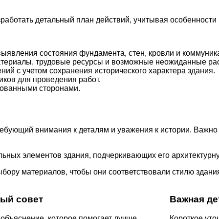
работать детальный план действий, учитывая особенности 
ыявления состояния фундамента, стен, кровли и коммуник
материалы, трудовые ресурсы и возможные неожиданные ра
ий с учетом сохранения исторического характера здания.
ков для проведения работ.
сованными сторонами.
ребующий внимания к деталям и уважения к истории. Важно
ьных элементов здания, подчеркивающих его архитектурну
бору материалов, чтобы они соответствовали стилю здания
ый совет
Важная де
объяснение, которое помогает лучше
Короткое уто