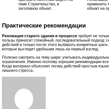
теме Строительство, в
применить т
заголовках объект.
объект на п
Практические рекомендации
Реновация старого здания в процессе
требует не тольк
пользы приносит спокойный, последовательный подход: с
действий и только после этого выбирать конкретные шаг
которые выглядят удобными лишь на первый взгляд.
Полезно смотреть на тему шире: учитывать индивидуальн
ограничения. Именно поэтому хорошие рекомендации всегд
Когда материал объясняет логику действий простым языко
лишнего стресса.
Facebook
Twitter
LinkedIn
Tumblr
Pinterest
Reddit
VKontakte
Odnoklassniki
Skype
WhatsApp
Telegram
Viber
Share
Print
via
Email