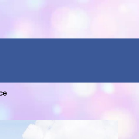
Menu
се