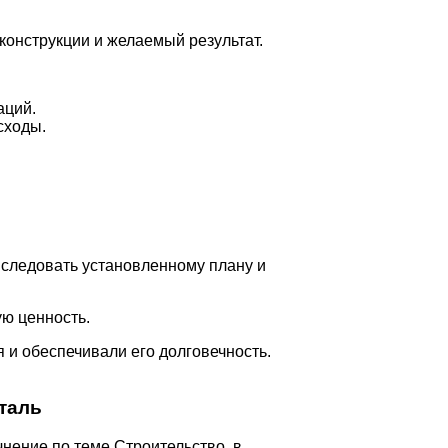
конструкции и желаемый результат.
аций.
сходы.
 следовать установленному плану и
ю ценность.
 и обеспечивали его долговечность.
таль
чнение по теме Строительство, в