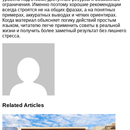
ограничения. Именно поэтому хорошие рекомендации
всегда строятся не на общих фразах, а на понятных
примерах, аккуратных выводах и четких ориентирах.
Когда материал объясняет логику действий простым
языком, читателю легче применить советы в реальной
жизни и получить более заметный результат без лишнего
стресса.
Facebook
Twitter
LinkedIn
Tumblr
Pinterest
Reddit
VKontakte
Odnoklassniki
Skype
WhatsApp
Telegram
Viber
Share
Print
via
Email
Related Articles