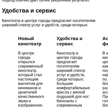
подход обычно дает более уверенный результат.
Удобства и сервис
Кинотеатр в центре города предлагает посетителям
широкий спектр услуг и удобств, среди которых:
Новый
Удобства и
Ас
кинотеатр
сервис
ф
В центре
Кинотеатр в
В 
города
центре города
ки
открылся
предлагает
це
современный
посетителям
ка
кинотеатр,
широкий спектр
по
который стал
услуг и удобств,
на
настоящим
среди которых:
по
магнитом для
Большие
бл
киноманов и
комфортабельные
ра
ценителей
кресла с мягкой
ас
качественного
подушкой для ног;
Пр
звука и
Кинозалы с
го
изображения.
современным
бл