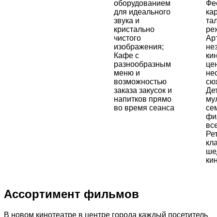
оборудованием
Фе
для идеального
ка
звука и
та
кристально
ре
чистого
Ар
изображения;
не
Кафе с
ки
разнообразным
це
меню и
не
возможностью
сю
заказа закусок и
Де
напитков прямо
му
во время сеанса
се
фи
вс
Ре
кл
ше
ки
Ассортимент фильмов
В новом кинотеатре в центре города каждый посетитель