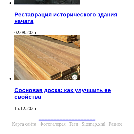
Реставрация исторического здания
начата
02.08.2025
Сосновая доска: как улучшить ее
свойства
15.12.2025
Facebook
Twitter
WhatsApp
Telegram
--------------------------------------
Карта сайта |
Фотогалерея |
Теги |
Sitemap.xml |
Разное