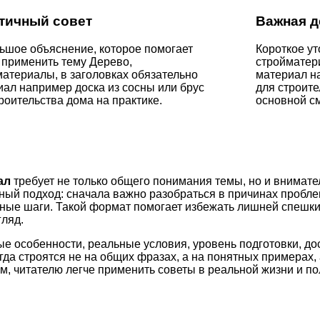
тичный совет
Важная д
ьшое объяснение, которое помогает
Короткое ут
 применить тему Дерево,
стройматери
атериалы, в заголовках обязательно
материал на
иал например доска из сосны или брус
для строит
роительства дома на практике.
основной см
ал
требует не только общего понимания темы, но и внимате
ный подход: сначала важно разобраться в причинах пробле
етные шаги. Такой формат помогает избежать лишней спешк
ляд.
ые особенности, реальные условия, уровень подготовки, д
а строятся не на общих фразах, а на понятных примерах, 
м, читателю легче применить советы в реальной жизни и по