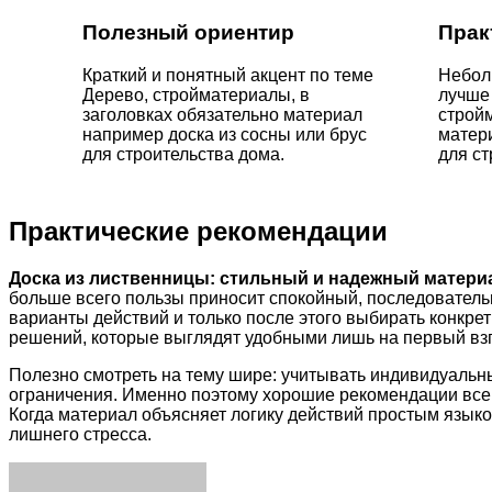
Полезный ориентир
Прак
Краткий и понятный акцент по теме
Небол
Дерево, стройматериалы, в
лучше
заголовках обязательно материал
стройм
например доска из сосны или брус
матер
для строительства дома.
для ст
Практические рекомендации
Доска из лиственницы: стильный и надежный матери
больше всего пользы приносит спокойный, последователь
варианты действий и только после этого выбирать конкр
решений, которые выглядят удобными лишь на первый взг
Полезно смотреть на тему шире: учитывать индивидуальн
ограничения. Именно поэтому хорошие рекомендации всегд
Когда материал объясняет логику действий простым языко
лишнего стресса.
Facebook
Twitter
LinkedIn
Tumblr
Pinterest
Reddit
VKontakte
Odnoklassniki
Skype
WhatsApp
Telegram
Viber
Share
Print
via