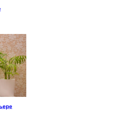
е
рьере