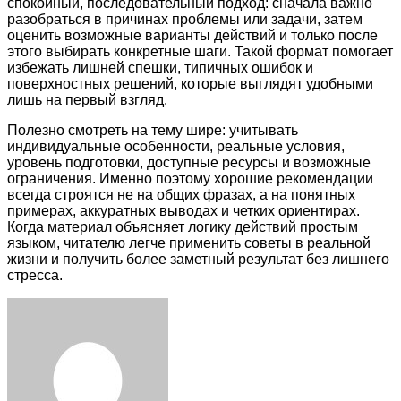
спокойный, последовательный подход: сначала важно
разобраться в причинах проблемы или задачи, затем
оценить возможные варианты действий и только после
этого выбирать конкретные шаги. Такой формат помогает
избежать лишней спешки, типичных ошибок и
поверхностных решений, которые выглядят удобными
лишь на первый взгляд.
Полезно смотреть на тему шире: учитывать
индивидуальные особенности, реальные условия,
уровень подготовки, доступные ресурсы и возможные
ограничения. Именно поэтому хорошие рекомендации
всегда строятся не на общих фразах, а на понятных
примерах, аккуратных выводах и четких ориентирах.
Когда материал объясняет логику действий простым
языком, читателю легче применить советы в реальной
жизни и получить более заметный результат без лишнего
стресса.
Facebook
Twitter
LinkedIn
Tumblr
Pinterest
Reddit
VKontakte
Odnoklassniki
Skype
WhatsApp
Telegram
Viber
Share
Print
via
Email