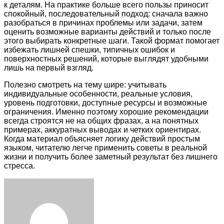
к деталям. На практике больше всего пользы приносит
спокойный, последовательный подход: сначала важно
разобраться в причинах проблемы или задачи, затем
оценить возможные варианты действий и только после
этого выбирать конкретные шаги. Такой формат помогает
избежать лишней спешки, типичных ошибок и
поверхностных решений, которые выглядят удобными
лишь на первый взгляд.
Полезно смотреть на тему шире: учитывать
индивидуальные особенности, реальные условия,
уровень подготовки, доступные ресурсы и возможные
ограничения. Именно поэтому хорошие рекомендации
всегда строятся не на общих фразах, а на понятных
примерах, аккуратных выводах и четких ориентирах.
Когда материал объясняет логику действий простым
языком, читателю легче применить советы в реальной
жизни и получить более заметный результат без лишнего
стресса.
Facebook
Twitter
LinkedIn
Tumblr
Pinterest
Reddit
VKontakte
Odnoklassniki
Skype
WhatsApp
Telegram
Viber
Share
Print
via
Email