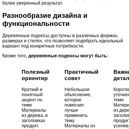
более уверенный результат.
Разнообразие дизайна и
функциональности
Деревянные подносы доступны в различных формах,
размерах и стилях, что позволяет подобрать идеальный
вариант под конкретные потребности.
Кроме того,
деревянные подносы могут быть:
Полезный
Практичный
Важн
ориентир
совет
дета
Краткий и
Небольшое
Коротк
понятный
объяснение,
уточне
акцент по
которое
теме
теме
помогает
Матер
Материалы
лучше
из дере
из дерева, в
применить
заголо
заголовках
тему
продукт
продукт.
Материалы из
усили