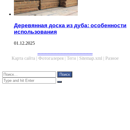
Деревянная доска из дуба: особенности
использования
01.12.2025
Facebook
Twitter
WhatsApp
Telegram
--------------------------------------
Карта сайта |
Фотогалерея |
Теги |
Sitemap.xml |
Разное
Close
Найти:
Close
Search
for