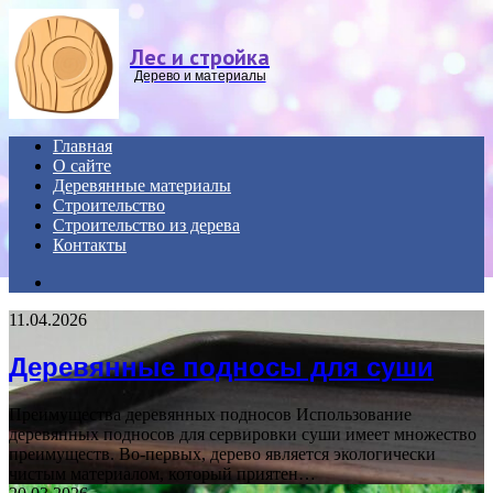
Menu
Лес и стройка
Дерево и материалы
Главная
О сайте
Деревянные материалы
Строительство
Строительство из дерева
Контакты
Search
for
11.04.2026
Деревянные подносы для суши
Преимущества деревянных подносов Использование
деревянных подносов для сервировки суши имеет множество
преимуществ. Во-первых, дерево является экологически
чистым материалом, который приятен…