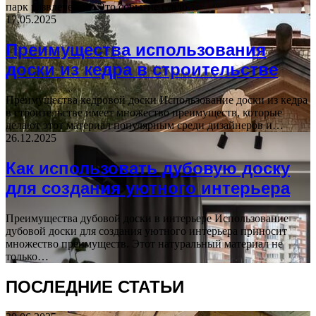
парк развлечений. Это событие стало…
17.05.2025
Преимущества использования
доски из кедра в строительстве
Преимущества кедровой доски Использование доски из кедра
в строительстве имеет множество преимуществ, которые
делают этот материал популярным среди дизайнеров и…
26.12.2025
Как использовать дубовую доску
для создания уютного интерьера
Преимущества дубовой доски в интерьере Использование
дубовой доски для создания уютного интерьера приносит
множество преимуществ. Этот натуральный материал не
только…
ПОСЛЕДНИЕ СТАТЬИ