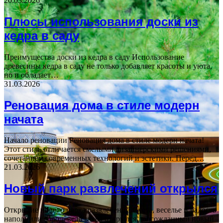
20.03.2026
Плюсы использования доски из
кедра в саду
Преимущества доски из кедра в саду Использование
древесины кедра в саду не только добавляет красоты и уюта,
но и обладает…
31.03.2026
Реновация дома в стиле модерн
начата
Начало реновации Реновация дома в стиле модерн начата!
Этот стиль отличается смелыми дизайнерскими решениями,
сочетанием современных технологий и эстетики. Перед…
21.03.2026
Новый парк развлечений открылся
Открытие нового парка развлечений Суета, веселье и радость
наполнили город, ведь вчера открылся долгожданный новый