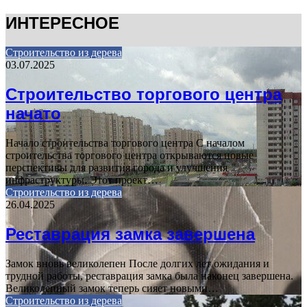
ИНТЕРЕСНОЕ
Строительство из дерева
03.07.2025
Строительство торгового центра
начато
Начало строительства торгового центра С началом
строительства торгового центра открываются новые
перспективы для развития города и улучшения
инфраструктуры. Этот проект…
Строительство из дерева
26.04.2025
Реставрация замка завершена
Замок вновь великолепен После долгих лет ожидания и
трудной работы, реставрация замка была наконец завершена.
Великолепный замок теперь сияет новыми…
Строительство из дерева