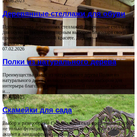
29.06.2025
Деревянные стеллажи для обуви
Преимущества деревянных стеллажей Деревянные стеллажи
для обуви являются популярным выбором благодаря своей
прочности и натуральной красоте. Дерево — это
экологически…
07.02.2026
Полки из натурального дерева
Преимущества полок из натурального дерева Полки из
натурального дерева являются популярным выбором для
интерьера благодаря своей уникальной природной красоте
и…
20.07.2025
Скамейки для сада
Выбор и разнообразие Скамейки для сада представляют собой
не только функциональный элемент мебели, но и важный
акцент в ландшафтном дизайне.…